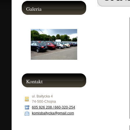
Galeria
Kontakt
ul. Bałtycka 4
74-500-Chojna
605 926 208 / 660-320-254
komisbaltycka@gmail.com