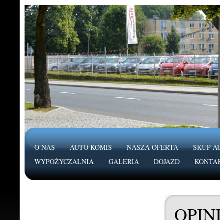
O NAS
AUTO KOMIS
NASZA OFERTA
SKUP A
WYPOŻYCZALNIA
GALERIA
DOJAZD
KONTA
OPIN