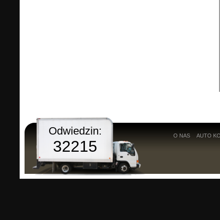
Odwiedzin:
O NAS
AUTO K
32215