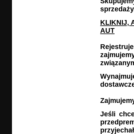
Skupuje
sprzedaży
KLIKNIJ,
AUT
Rejestru
zajmuje
związanym
Wynajm
dostawcze
Zajmujemy
Jeśli chc
przedprem
przyjech