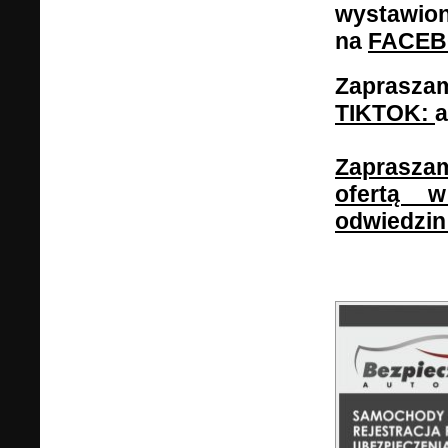
wystawion
na
FACE
Zaprasza
TIKTOK:
a
Zaprasza
ofertą 
odwiedzin 