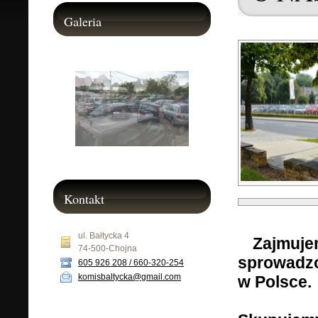
Galeria
Kontakt
ul. Bałtycka 4
Zaj
muje
74-500-Chojna
sprowadzo
605 926 208 / 660-320-254
komisbaltycka@gmail.com
w Polsce